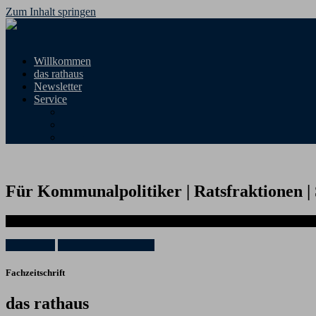
Zum Inhalt springen
Menü
Willkommen
das rathaus
Newsletter
Service
Archiv
Datenschutz
Impressum
Für
Kommunalpolitiker | Ratsfraktionen | 
. Fachinformationen für Kommunalpolitiker und Informationen aus 
das rathaus
VLK Bundesverband
Fachzeitschrift
das rathaus