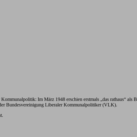
t für Kommunalpolitik: Im März 1948 erschien erstmals „das rathaus“ al
ft der Bundesvereinigung Liberaler Kommunalpolitiker (VLK).
t.