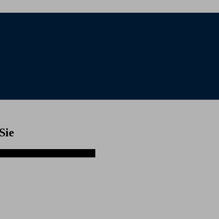
Sie
den Landesverbänden der VLK .